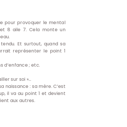
gue pour provoquer le mental
 et 8 aile 7. Cela monte un
neau.
 tendu. Et surtout, quand sa
rait représenter le point 1
s d’enfance ; etc.
ller sur soi »…
 sa naissance : sa mère. C’est
p, il va au point 1 et devient
lient aux autres.