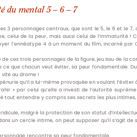
té du mental 5 – 6 – 7
ces 3 personnages centraux, que sont le 5, le 6 et le 7
 celui de la peur, mais aussi celui de l’immaturité ! C
yer l’ennéatype 4 à un moment du film, incarné par C
» de ces trois personnages de la figure, jeu issu de la c
de ce que chacun veut éviter, sa peur fondamentale. D
vite au drame !
 pénurie qu’il a lui-même provoquée en voulant l’éviter à 
 trahir » par celui qu’elle a investi de l’autorité suprê
sé tout entendre y compris ses secrets les plus intimes, 
 ridicule, malgré la protection de son statut d’intellectu
ns un cercle intime, on peut supposer qu’il s’agit de s
sonnage rencontre sa peur fondamentale.