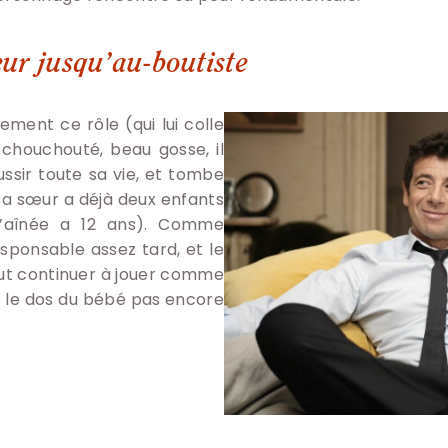
eur jusqu’au-boutiste
ement ce rôle (qui lui colle
, chouchouté, beau gosse, il
ssir toute sa vie, et tombe
a sœur a déjà deux enfants
’aînée a 12 ans). Comme
esponsable assez tard, et le
faut continuer à jouer comme
r le dos du bébé pas encore