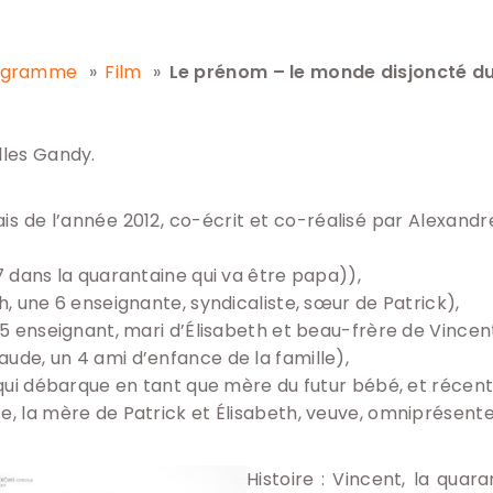
éagramme
Film
Le prénom – le monde disjoncté du
lles Gandy.
çais de l’année 2012, co-écrit et co-réalisé par Alexandr
 7 dans la quarantaine qui va être papa)),
h, une 6 enseignante, syndicaliste, sœur de Patrick),
n 5 enseignant, mari d’Élisabeth et beau-frère de Vincen
ude, un 4 ami d’enfance de la famille),
 1 qui débarque en tant que mère du futur bébé, et réc
e, la mère de Patrick et Élisabeth, veuve, omniprésente 
Histoire : Vincent, la quar