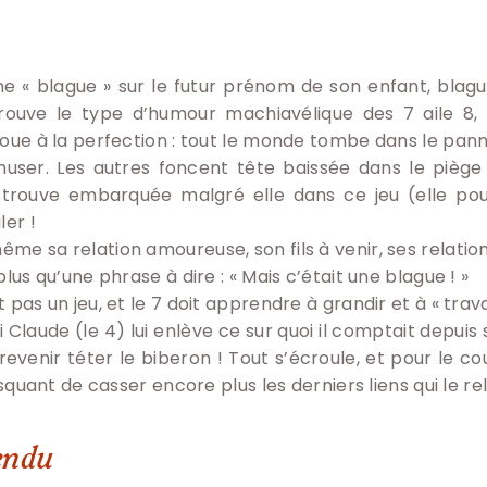
une « blague » sur le futur prénom de son enfant, bla
trouve le type d’humour machiavélique des 7 aile 8,
e joue à la perfection : tout le monde tombe dans le pan
amuser. Les autres foncent tête baissée dans le piège
trouve embarquée malgré elle dans ce jeu (elle pour
ler !
ême sa relation amoureuse, son fils à venir, ses relation
 plus qu’une phrase à dire : « Mais c’était une blague ! »
t pas un jeu, et le 7 doit apprendre à grandir et à « travai
 Claude (le 4) lui enlève ce sur quoi il comptait depuis
revenir téter le biberon ! Tout s’écroule, et pour le cou
 risquant de casser encore plus les derniers liens qui le re
tendu