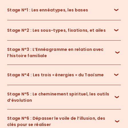
Stage N°1 : Les ennéatypes, les bases
Stage N°2 : Les sous-types, fixations, et ailes
La participation à ce premier stage doit vous
permettre de :
Stage N°3 : L’Ennéagramme en relation avec
Conséquences des aspects dynamiques de la figure
l’histoire familiale
sur la personnalité de l’Ennéatype. Ce module permet
d’approfondir la perception de soi dans sa complexité
et sa richesse.
Stage N°4 : Les trois « énergies » du Taoïsme
Objectifs du stage 3 :
Objectifs du stage 2 :
Stage N°5 : Le cheminement spirituel, les outils
Les 3 énergies de bases et liens directs avec
d’évolution
l’Ennéagramme. Cet outil novateur permet de
transmuter directement les peurs des ennéatypes. Ce
stage vise à dévoiler la réalité des énergies involutives
Stage N°6 : Dépasser le voile de l’illusion, des
Ce stage comprend des activités spécifiques
de la vie (les forces de la tentation). L’évolution de
clés pour se réaliser
(méditations actives) permettant de re-contacter
chaque type est ainsi accélérée. Ce stage aide à